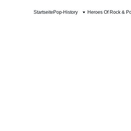
Startseite
Pop-History
Heroes Of Rock & P
Face 
€51.00