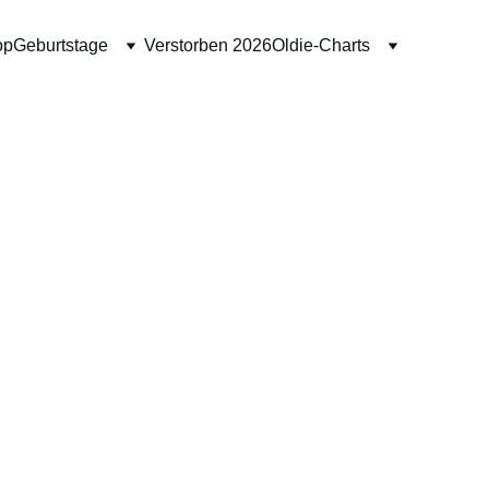
op
Geburtstage
Verstorben 2026
Oldie-Charts
Serum