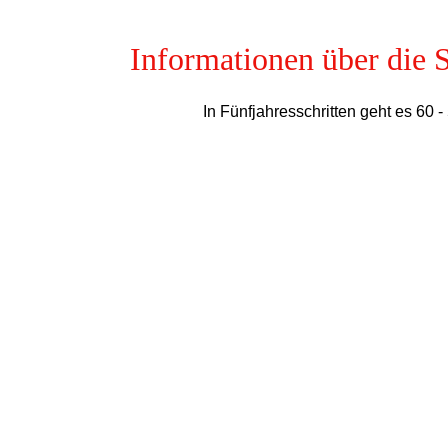
Informationen über die 
In Fünfjahresschritten geht es 60
Informationen über die deutschen Single-C
Die Single-Charts in Deutschland gibt es seit 195
Zeitschrift "Der Automatenmarkt", der die Abspielz
Bereits ab Dezember 1953 gibt es eingeschränkte Inf
Titel "Wir, wir, wir haben ein Klavier" von "Zehn 
Zeitschrift "Musikmarkt", die ebenfalls mit einer Hi
Tonträgerverkauf einbezogen wird. Der erste Numm
Innerhalb kürzester Zeit läuft der "Musikmarkt" de
Bis Dezember 1964 erscheinen die Charts monatlich u
1. Memphis Tennessee | Claudio, Rik Und Roger
1. Memphis Tennessee| Pat Boone
1. Memphis Tennessee | Johnny Rivers
1. Memphis Tennessee | Bernd Spier