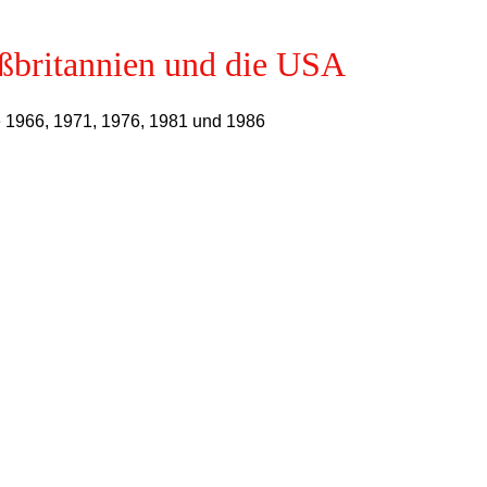
oßbritannien und die USA
ge 1966, 1971, 1976, 1981 und 1986
Die Auswertung basiert zunächst auf den monatlichen Charts der 
en Monat März 1954 veröffentlicht. An der Chartspitze steht der 
der deutschen Chartgeschichte.Im Juli 1959 erscheint erstmals die 
weil hier auch der Notenverkauf, die Airplay-Einsätze und der 
von Freddy Quinn.
n Charts.
ten die gleiche Platzierung: siehe Beispiel: