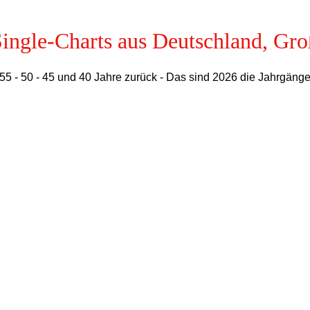
Single-Charts aus Deutschland, Gr
 - 55 - 50 - 45 und 40 Jahre zurück - Das sind 2026 die Jahrgän
hart
4. Zu diesem Zeitpunkt kommt die Juke-Box aus den USA nach Westdeutschland. 
ahlen von Singles in öffentlichen Jukeboxen zugrunde liegen
ormationen zu populären Titeln. Die erste deutschlandweite Hitliste wird für d
Whiskeys und ein Soda". Somit gilt diese Aufnahme als erster Nummer-eins-Hit 
tliste aufwartet. Diese erscheint zunächst auch monatlich und ist ausgereifter, 
er-eins-Erfolg in den Musikmarkt-Hitparaden ist "Die Gitarre und das Meer" 
n "Boxen-Charts" den Rang ab und übernimmt die offizielle Rolle der deutsche
nd ein Titel, egal ob Original und ein oder mehrere Cover und Sprachen, erhal