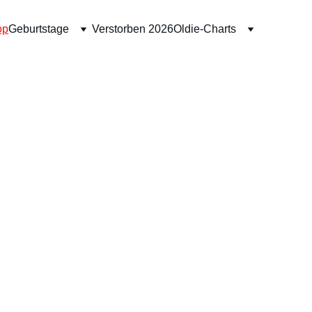
op
Geburtstage
Verstorben 2026
Oldie-Charts
tag von 14:00 bis 15:00 Uhr zu hören 