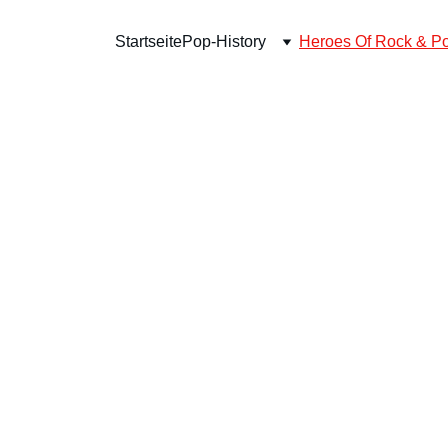
Startseite
Pop-History
Heroes Of Rock & P
 April 2009 bei Radio Ostfriesland jeden Sams