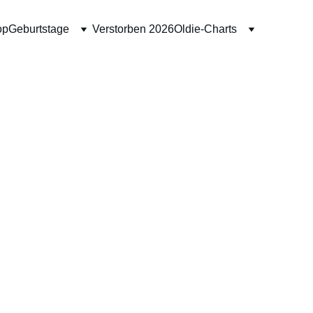
op
Geburtstage
Verstorben 2026
Oldie-Charts
Sweater