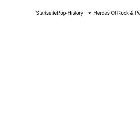
Startseite
Pop-History
Heroes Of Rock & P
Wool 
€50.00